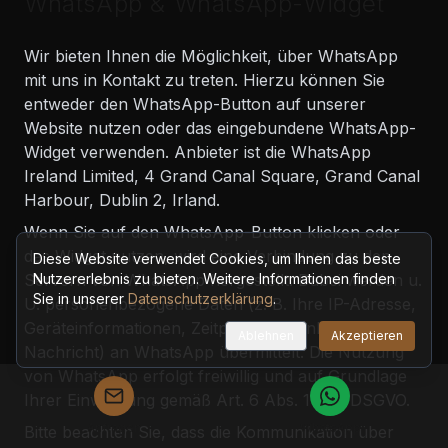
WhatsApp & WhatsApp-Widget
Wir bieten Ihnen die Möglichkeit, über WhatsApp
mit uns in Kontakt zu treten. Hierzu können Sie
entweder den WhatsApp-Button auf unserer
Website nutzen oder das eingebundene WhatsApp-
Widget verwenden. Anbieter ist die WhatsApp
Ireland Limited, 4 Grand Canal Square, Grand Canal
Harbour, Dublin 2, Irland.
Wenn Sie auf den WhatsApp-Button klicken oder
das Widget nutzen, wird eine Verbindung zu den
Diese Website verwendet Cookies, um Ihnen das beste
Servern von WhatsApp hergestellt. Dabei werden u.
Nutzererlebnis zu bieten. Weitere Informationen finden
Sie in unserer
Datenschutzerklärung
.
U. personenbezogene Daten (z. B. Ihre IP-Adresse,
Geräteinformationen, Zeitpunkt und Inhalt Ihrer
Ablehnen
Akzeptieren
Nachricht) an WhatsApp übermittelt. Die Nutzung
von WhatsApp erfolgt freiwillig und auf Grundlage
Ihrer Einwilligung gemäß Art. 6 Abs. 1 lit. a DSGVO.
Anfragen
WhatsApp
Bitte beachten Sie, dass die Kommunikation über