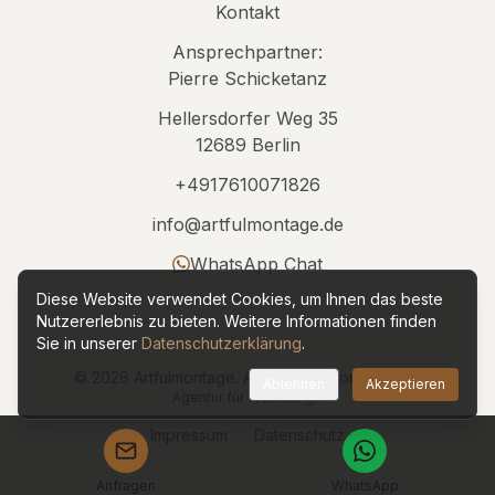
Kontakt
Ansprechpartner:
Pierre Schicketanz
Hellersdorfer Weg 35
12689 Berlin
+4917610071826
info@artfulmontage.de
WhatsApp Chat
Diese Website verwendet Cookies, um Ihnen das beste
Nutzererlebnis zu bieten. Weitere Informationen finden
Sie in unserer
Datenschutzerklärung
.
©
2026
Artfulmontage. Alle Rechte vorbehalten.
Ablehnen
Akzeptieren
Agentur für Webdesign
Impressum
Datenschutz
Anfragen
WhatsApp